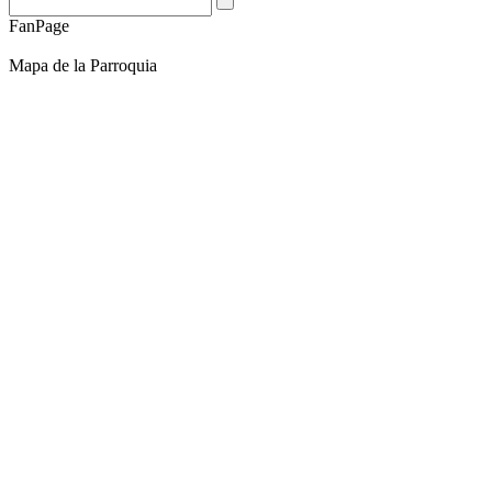
FanPage
Mapa de la Parroquia
Direccion:
Parroquia Remigio Crespo Toral - Plaza Central de la