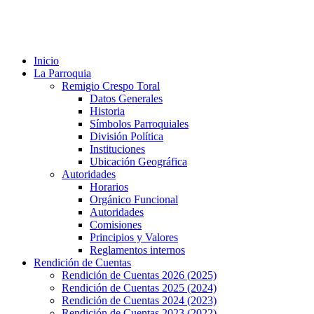
Inicio
La Parroquia
Remigio Crespo Toral
Datos Generales
Historia
Símbolos Parroquiales
División Política
Instituciones
Ubicación Geográfica
Autoridades
Horarios
Orgánico Funcional
Autoridades
Comisiones
Principios y Valores
Reglamentos internos
Rendición de Cuentas
Rendición de Cuentas 2026 (2025)
Rendición de Cuentas 2025 (2024)
Rendición de Cuentas 2024 (2023)
Rendición de Cuentas 2023 (2022)