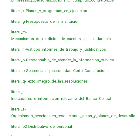
Empresas_y_personas_que_han_incumplido_contratos.xls
literal_k-Planes_y_programas_en_ejecucion
literal_g-Presupuesto_de_la_institucion
literal_m-
Mecanismos_de_rendicion_de_cuentas_a_la_ciudadania
literal_n-Viaticos_informes_de_trabajo_y_justificativos
literal_o-Responsable_de_atender_la_informacion_publica
literal_p-Sentencias_ejecutoriadas_Corte_Constitucional
literal_q-Texto_integro_de_las_resoluciones
literal_r-
Indicadores_e_informacion_relevante_del_Banco_Central
literal_s-
Organismos_seccionales_resoluciones_actas_y_planes_de_desarrollo
literal_b2-Distributivo_de_personal