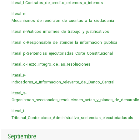
literal_l-Contratos_de_credito_externos_o_internos.
literal_m-
Mecanismos_de_rendicion_de_cuentas_a_la_ciudadania
literal_n-Viaticos_informes_de_trabajo_y_justificativos
literal_o-Responsable_de_atender_la_informacion_publica
literal_p-Sentencias_ejecutoriadas_Corte_Constitucional
literal_q-Texto_integro_de_las_resoluciones
literal_r-
Indicadores_e_informacion_relevante_del_Banco_Central
literal_s-
Organismos_seccionales_resoluciones_actas_y_planes_de_desarrollo
literal_t-
Tribunal_Contencioso_Administrativo_sentencias_ejecutoriadas.xls
Septiembre