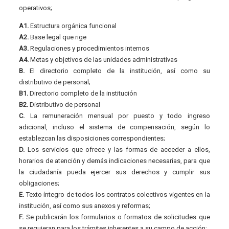
operativos;
A1.
Estructura orgánica funcional
A2.
Base legal que rige
A3.
Regulaciones y procedimientos internos
A4.
Metas y objetivos de las unidades administrativas
B.
El directorio completo de la institución, así como su
distributivo de personal;
B1.
Directorio completo de la institución
B2.
Distributivo de personal
C.
La remuneración mensual por puesto y todo ingreso
adicional, incluso el sistema de compensación, según lo
establezcan las disposiciones correspondientes;
D.
Los servicios que ofrece y las formas de acceder a ellos,
horarios de atención y demás indicaciones necesarias, para que
la ciudadanía pueda ejercer sus derechos y cumplir sus
obligaciones;
E.
Texto íntegro de todos los contratos colectivos vigentes en la
institución, así como sus anexos y reformas;
F.
Se publicarán los formularios o formatos de solicitudes que
se requieran para los trámites inherentes a su campo de acción;