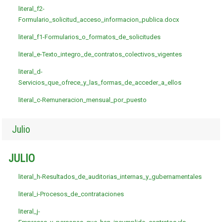
literal_f2-
Formulario_solicitud_acceso_informacion_publica.docx
literal_f1-Formularios_o_formatos_de_solicitudes
literal_e-Texto_integro_de_contratos_colectivos_vigentes
literal_d-
Servicios_que_ofrece_y_las_formas_de_acceder_a_ellos
literal_c-Remuneracion_mensual_por_puesto
Julio
JULIO
literal_h-Resultados_de_auditorias_internas_y_gubernamentales
literal_i-Procesos_de_contrataciones
literal_j-