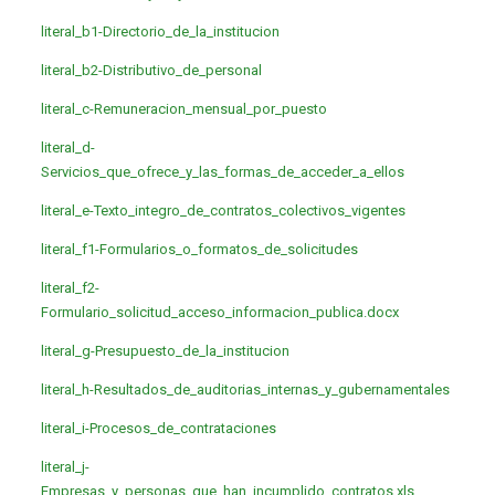
literal_b1-Directorio_de_la_institucion
literal_b2-Distributivo_de_personal
literal_c-Remuneracion_mensual_por_puesto
literal_d-
Servicios_que_ofrece_y_las_formas_de_acceder_a_ellos
literal_e-Texto_integro_de_contratos_colectivos_vigentes
literal_f1-Formularios_o_formatos_de_solicitudes
literal_f2-
Formulario_solicitud_acceso_informacion_publica.docx
literal_g-Presupuesto_de_la_institucion
literal_h-Resultados_de_auditorias_internas_y_gubernamentales
literal_i-Procesos_de_contrataciones
literal_j-
Empresas_y_personas_que_han_incumplido_contratos.xls