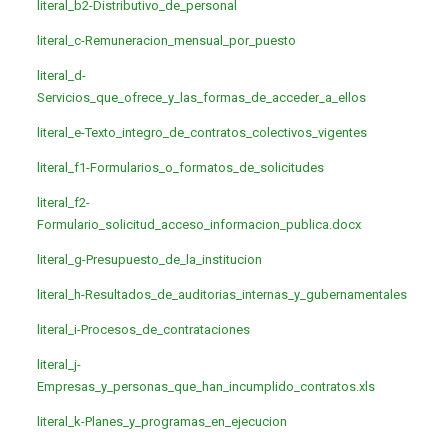
literal_b2-Distributivo_de_personal
literal_c-Remuneracion_mensual_por_puesto
literal_d-
Servicios_que_ofrece_y_las_formas_de_acceder_a_ellos
literal_e-Texto_integro_de_contratos_colectivos_vigentes
literal_f1-Formularios_o_formatos_de_solicitudes
literal_f2-
Formulario_solicitud_acceso_informacion_publica.docx
literal_g-Presupuesto_de_la_institucion
literal_h-Resultados_de_auditorias_internas_y_gubernamentales
literal_i-Procesos_de_contrataciones
literal_j-
Empresas_y_personas_que_han_incumplido_contratos.xls
literal_k-Planes_y_programas_en_ejecucion