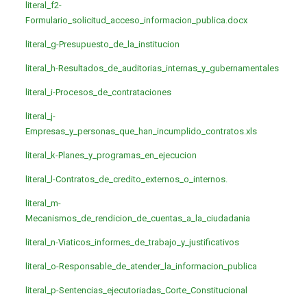
literal_f2-
Formulario_solicitud_acceso_informacion_publica.docx
literal_g-Presupuesto_de_la_institucion
literal_h-Resultados_de_auditorias_internas_y_gubernamentales
literal_i-Procesos_de_contrataciones
literal_j-
Empresas_y_personas_que_han_incumplido_contratos.xls
literal_k-Planes_y_programas_en_ejecucion
literal_l-Contratos_de_credito_externos_o_internos.
literal_m-
Mecanismos_de_rendicion_de_cuentas_a_la_ciudadania
literal_n-Viaticos_informes_de_trabajo_y_justificativos
literal_o-Responsable_de_atender_la_informacion_publica
literal_p-Sentencias_ejecutoriadas_Corte_Constitucional