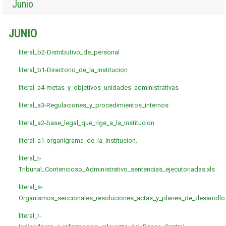
Junio
JUNIO
literal_b2-Distributivo_de_personal
literal_b1-Directorio_de_la_institucion
literal_a4-metas_y_objetivos_unidades_administrativas
literal_a3-Regulaciones_y_procedimientos_internos
literal_a2-base_legal_que_rige_a_la_institucion
literal_a1-organigrama_de_la_institucion.
literal_t-
Tribunal_Contencioso_Administrativo_sentencias_ejecutoriadas.xls
literal_s-
Organismos_seccionales_resoluciones_actas_y_planes_de_desarrollo
literal_r-