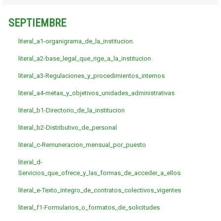
SEPTIEMBRE
literal_a1-organigrama_de_la_institucion.
literal_a2-base_legal_que_rige_a_la_institucion
literal_a3-Regulaciones_y_procedimientos_internos
literal_a4-metas_y_objetivos_unidades_administrativas
literal_b1-Directorio_de_la_institucion
literal_b2-Distributivo_de_personal
literal_c-Remuneracion_mensual_por_puesto
literal_d-
Servicios_que_ofrece_y_las_formas_de_acceder_a_ellos
literal_e-Texto_integro_de_contratos_colectivos_vigentes
literal_f1-Formularios_o_formatos_de_solicitudes