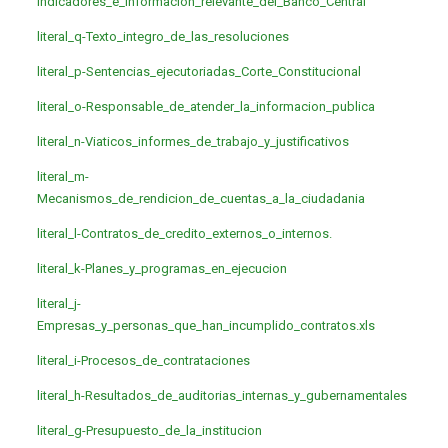
Indicadores_e_informacion_relevante_del_Banco_Central
literal_q-Texto_integro_de_las_resoluciones
literal_p-Sentencias_ejecutoriadas_Corte_Constitucional
literal_o-Responsable_de_atender_la_informacion_publica
literal_n-Viaticos_informes_de_trabajo_y_justificativos
literal_m-
Mecanismos_de_rendicion_de_cuentas_a_la_ciudadania
literal_l-Contratos_de_credito_externos_o_internos.
literal_k-Planes_y_programas_en_ejecucion
literal_j-
Empresas_y_personas_que_han_incumplido_contratos.xls
literal_i-Procesos_de_contrataciones
literal_h-Resultados_de_auditorias_internas_y_gubernamentales
literal_g-Presupuesto_de_la_institucion