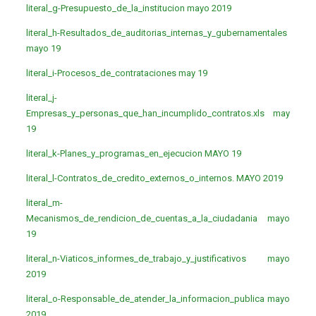
literal_g-Presupuesto_de_la_institucion mayo 2019
literal_h-Resultados_de_auditorias_internas_y_gubernamentales
mayo 19
literal_i-Procesos_de_contrataciones may 19
literal_j-
Empresas_y_personas_que_han_incumplido_contratos.xls may
19
literal_k-Planes_y_programas_en_ejecucion MAYO 19
literal_l-Contratos_de_credito_externos_o_internos. MAYO 2019
literal_m-
Mecanismos_de_rendicion_de_cuentas_a_la_ciudadania mayo
19
literal_n-Viaticos_informes_de_trabajo_y_justificativos mayo
2019
literal_o-Responsable_de_atender_la_informacion_publica mayo
2019