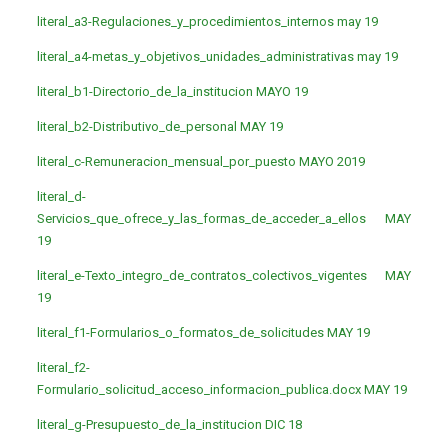
literal_a3-Regulaciones_y_procedimientos_internos may 19
literal_a4-metas_y_objetivos_unidades_administrativas may 19
literal_b1-Directorio_de_la_institucion MAYO 19
literal_b2-Distributivo_de_personal MAY 19
literal_c-Remuneracion_mensual_por_puesto MAYO 2019
literal_d-
Servicios_que_ofrece_y_las_formas_de_acceder_a_ellos MAY
19
literal_e-Texto_integro_de_contratos_colectivos_vigentes MAY
19
literal_f1-Formularios_o_formatos_de_solicitudes MAY 19
literal_f2-
Formulario_solicitud_acceso_informacion_publica.docx MAY 19
literal_g-Presupuesto_de_la_institucion DIC 18