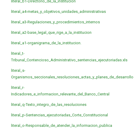
literal_b1-Directorio_de_la_institucion
literal_a4-metas_y_objetivos_unidades_administrativas
literal_a3-Regulaciones_y_procedimientos_internos
literal_a2-base_legal_que_rige_a_la_institucion
literal_a1-organigrama_de_la_institucion.
literal_t-
Tribunal_Contencioso_Administrativo_sentencias_ejecutoriadas.xls
literal_s-
Organismos_seccionales_resoluciones_actas_y_planes_de_desarrollo
literal_r-
Indicadores_e_informacion_relevante_del_Banco_Central
literal_q-Texto_integro_de_las_resoluciones
literal_p-Sentencias_ejecutoriadas_Corte_Constitucional
literal_o-Responsable_de_atender_la_informacion_publica