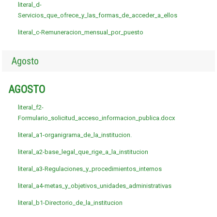
literal_d-
Servicios_que_ofrece_y_las_formas_de_acceder_a_ellos
literal_c-Remuneracion_mensual_por_puesto
Agosto
AGOSTO
literal_f2-
Formulario_solicitud_acceso_informacion_publica.docx
literal_a1-organigrama_de_la_institucion.
literal_a2-base_legal_que_rige_a_la_institucion
literal_a3-Regulaciones_y_procedimientos_internos
literal_a4-metas_y_objetivos_unidades_administrativas
literal_b1-Directorio_de_la_institucion