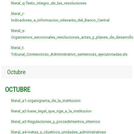
literal_q-Texto_integro_de_las_resoluciones
literal_r-
Indicadores_e_informacion_relevante_del_Banco_Central
literal_s-
Organismos_seccionales_resoluciones_actas_y_planes_de_desarrollo
literal_t-
Tribunal_Contencioso_Administrativo_sentencias_ejecutoriadas.xls
Octubre
OCTUBRE
literal_a1-organigrama_de_la_institucion.
literal_a2-base_legal_que_rige_a_la_institucion
literal_a3-Regulaciones_y_procedimientos_internos
literal_a4-metas_y_objetivos_unidades_administrativas