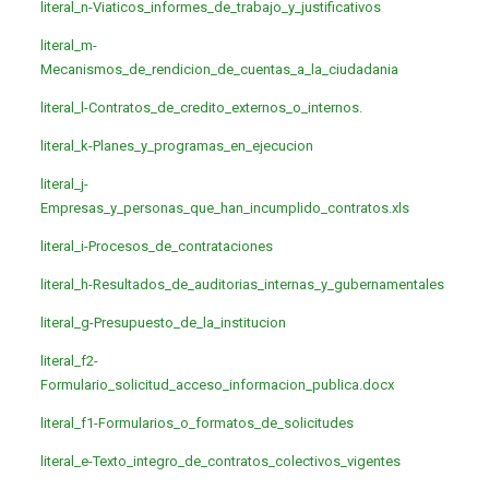
literal_n-Viaticos_informes_de_trabajo_y_justificativos
literal_m-
Mecanismos_de_rendicion_de_cuentas_a_la_ciudadania
literal_l-Contratos_de_credito_externos_o_internos.
literal_k-Planes_y_programas_en_ejecucion
literal_j-
Empresas_y_personas_que_han_incumplido_contratos.xls
literal_i-Procesos_de_contrataciones
literal_h-Resultados_de_auditorias_internas_y_gubernamentales
literal_g-Presupuesto_de_la_institucion
literal_f2-
Formulario_solicitud_acceso_informacion_publica.docx
literal_f1-Formularios_o_formatos_de_solicitudes
literal_e-Texto_integro_de_contratos_colectivos_vigentes