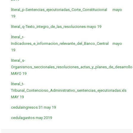
literal_p-Sentencias_ejecutoriadas_Corte_Constitucional mayo
19
literal_q-Texto_integro_de_las_resoluciones mayo 19
literal_r-
Indicadores_e_informacion_relevante_del_Banco_Central mayo
19
literal_s-
Organismos_seccionales_resoluciones_actas_y_planes_de_desarrollo
MAYO 19
literal_t-
Tribunal_Contencioso_Administrativo_sentencias_ejecutoriadas.xls
MAY 19
cedulaingresos 31 may 19
cedulagastos may 2019