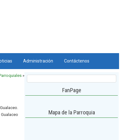
oticias
Administración
Contáctenos
Parroquiales
»
FanPage
 Gualaceo.
Mapa de la Parroquia
e Gualaceo