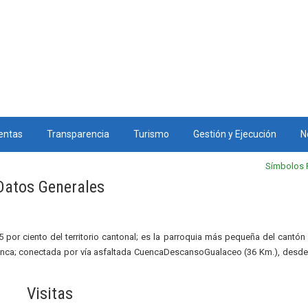
entas
Transparencia
Turismo
Gestión y Ejecución
N
Símbolos 
Datos Generales
 por ciento del territorio cantonal; es la parroquia más pequeña del cantón
uenca; conectada por vía asfaltada CuencaDescansoGualaceo (36 Km.), desd
Visitas