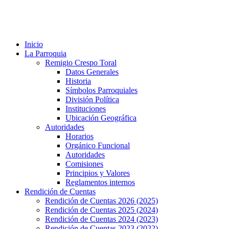
Inicio
La Parroquia
Remigio Crespo Toral
Datos Generales
Historia
Símbolos Parroquiales
División Política
Instituciones
Ubicación Geográfica
Autoridades
Horarios
Orgánico Funcional
Autoridades
Comisiones
Principios y Valores
Reglamentos internos
Rendición de Cuentas
Rendición de Cuentas 2026 (2025)
Rendición de Cuentas 2025 (2024)
Rendición de Cuentas 2024 (2023)
Rendición de Cuentas 2023 (2022)