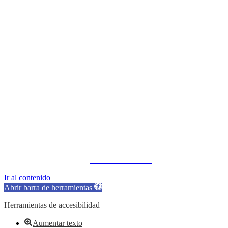
Direccion:
Parroquia Remigio Crespo Toral - Plaza Central de la Par
Oficina:
072101044
email:
info@gobiernoparroquialremigiocrespo.gob.ec
Copyright © 2019 - 2023.
ILION SYSTEMS
.
Ir al contenido
Abrir barra de herramientas
Herramientas de accesibilidad
Aumentar texto